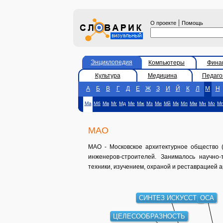
|
О проекте
Помощь
Энциклопедия
Компьютеры
Фина
Культура
Медицина
Педаго
А
Б
В
Г
Д
Е
Ж
З
И
Й
К
Л
М
Н
Ма
Мб
Мв
Мг
Мд
Ме
Мж
Мз
Ми
Мй
Мк
Мл
Мм
Мн
Мо
М
МАО
МАО - Московское архитектурное общество (
инженеров-строителей. Занималось научно
техники, изучением, охраной и реставрацией 
СИНТЕЗ ИСКУССТВ
ОСА
ЦЕЛЕСООБРАЗНОСТЬ