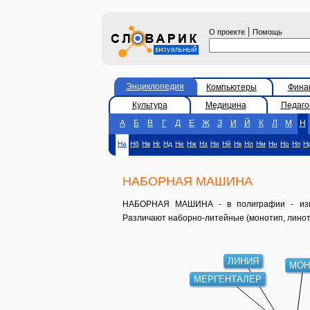
|
О проекте
Помощь
Энциклопедия
Компьютеры
Фина
Культура
Медицина
Педаго
А
Б
В
Г
Д
Е
Ж
З
И
Й
К
Л
М
Н
На
Нб
Нв
Нг
Нд
Не
Нж
Нз
Ни
Нй
Нк
Нл
Нм
Нн
Но
Нп
Н
НАБОРНАЯ МАШИНА
НАБОРНАЯ МАШИНА - в полиграфии - изго
Различают наборно-литейные (монотип, лино
ЛИНИЯ
МОН
МЕРГЕНТАЛЕР