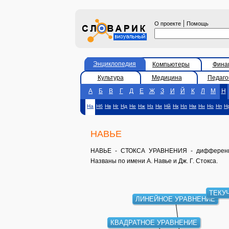
|
О проекте
Помощь
Энциклопедия
Компьютеры
Фина
Культура
Медицина
Педаго
А
Б
В
Г
Д
Е
Ж
З
И
Й
К
Л
М
Н
На
Нб
Нв
Нг
Нд
Не
Нж
Нз
Ни
Нй
Нк
Нл
Нм
Нн
Но
Нп
Н
НАВЬЕ
НАВЬЕ - СТОКСА УРАВНЕНИЯ - дифференциа
Названы по имени А. Навье и Дж. Г. Стокса.
ТЕКУ
ЛИНЕЙНОЕ УРАВНЕНИЕ
КВАДРАТНОЕ УРАВНЕНИЕ