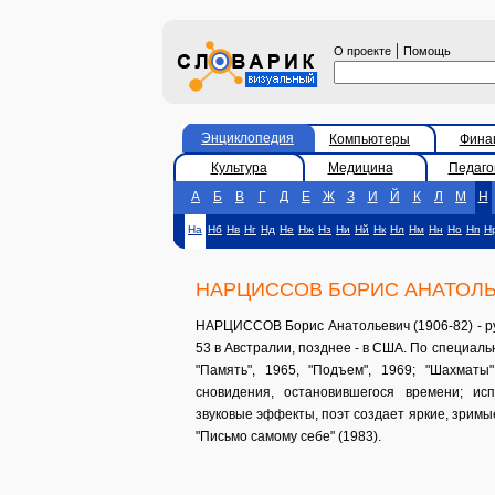
|
О проекте
Помощь
Энциклопедия
Компьютеры
Фина
Культура
Медицина
Педаго
А
Б
В
Г
Д
Е
Ж
З
И
Й
К
Л
М
Н
На
Нб
Нв
Нг
Нд
Не
Нж
Нз
Ни
Нй
Нк
Нл
Нм
Нн
Но
Нп
Н
НАРЦИССОВ БОРИС АНАТОЛ
НАРЦИССОВ Борис Анатольевич (1906-82) - русск
53 в Австралии, позднее - в США. По специальн
"Память", 1965, "Подъем", 1969; "Шахматы"
сновидения, остановившегося времени; ис
звуковые эффекты, поэт создает яркие, зримы
"Письмо самому себе" (1983).