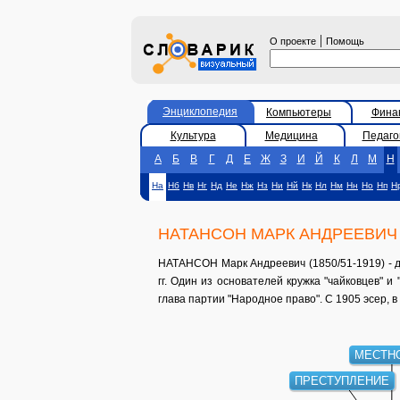
|
О проекте
Помощь
Энциклопедия
Компьютеры
Фина
Культура
Медицина
Педаго
А
Б
В
Г
Д
Е
Ж
З
И
Й
К
Л
М
Н
На
Нб
Нв
Нг
Нд
Не
Нж
Нз
Ни
Нй
Нк
Нл
Нм
Нн
Но
Нп
Н
НАТАНСОН МАРК АНДРЕЕВИЧ
НАТАНСОН Марк Андреевич (1850/51-1919) - д
гг. Один из основателей кружка "чайковцев" и
глава партии "Народное право". С 1905 эсер, в
МЕСТН
ПРЕСТУПЛЕНИЕ