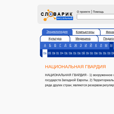
|
О проекте
Помощь
Энциклопедия
Компьютеры
Фина
Культура
Медицина
Педаго
А
Б
В
Г
Д
Е
Ж
З
И
Й
К
Л
М
Н
На
Нб
Нв
Нг
Нд
Не
Нж
Нз
Ни
Нй
Нк
Нл
Нм
Нн
Но
Нп
Н
НАЦИОНАЛЬНАЯ ГВАРДИЯ
НАЦИОНАЛЬНАЯ ГВАРДИЯ - 1) вооруженное гра
государств Западной Европы. 2) Территориаль
ряде других стран; являются резервом регуля