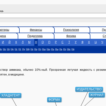
ощь
ьютеры
Финансы
Психология
Пр
цина
Педагогика
Физика
С
И
Й
К
Л
М
Н
О
П
Р
С
Т
У
Ф
Х
Ц
Ч
Нн
Но
Нп
Нр
Нс
Нт
Ну
Нф
Нх
Нц
Нч
Нш
Нщ
Нъ
Ны
Нь
Нэ
Ню
Ня
ор аммиака, обычно 10%-ный. Прозрачная летучая жидкость с резким
ятен, в медицине.
ИЗДАТЕЛЬСТВО
ХЛАДАГЕНТ
ЖУРНАЛ
ФОРМА