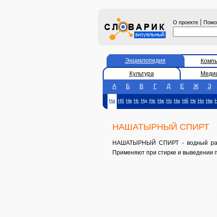
|
О проекте
Пом
Энциклопедия
Комп
Культура
Меди
А
Б
В
Г
Д
Е
Ж
З
На
Нб
Нв
Нг
Нд
Не
Нж
Нз
Ни
Нй
Нк
Нл
Нм
НАШАТЫРНЫЙ СПИРТ
НАШАТЫРНЫЙ СПИРТ - водный раств
Применяют при стирке и выведении п