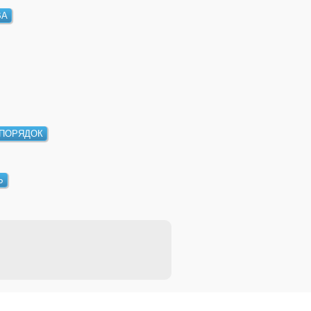
А
ПОРЯДОК
Ь