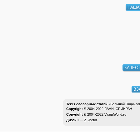
НАШ
КАЧЕС
ВЗ
Текст словарных статей
«Большой Энциклоп
Copyright ©
2004-2022
ЛАНИ, СПИИРАН
Copyright ©
2004-2022
VisualWorld.ru
Дизайн —
Z-Vector