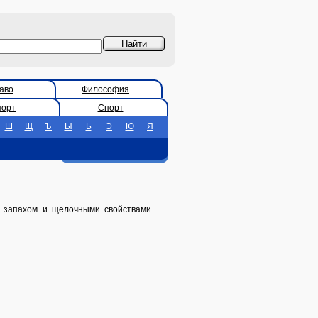
аво
Философия
порт
Спорт
Ш
Щ
Ъ
Ы
Ь
Э
Ю
Я
 запахом и щелочными свойствами.