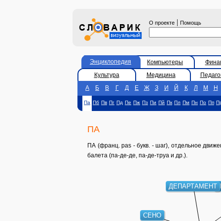
|
О проекте
Помощь
Энциклопедия
Компьютеры
Фина
Культура
Медицина
Педаго
А
Б
В
Г
Д
Е
Ж
З
И
Й
К
Л
М
Н
Па
Пб
Пв
Пг
Пд
Пе
Пж
Пз
Пи
Пй
Пк
Пл
Пм
Пн
По
Пп
П
ПА
ПА (франц. pas - букв. - шаг), отдельное дви
балета (па-де-де, па-де-труа и др.).
ДЕПАРТАМЕНТ
Л
СЕНО