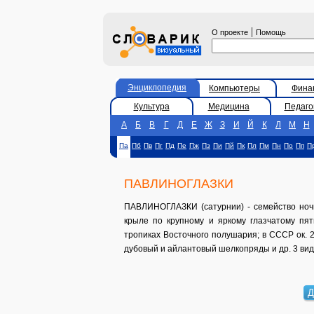
|
О проекте
Помощь
Энциклопедия
Компьютеры
Фина
Культура
Медицина
Педаго
А
Б
В
Г
Д
Е
Ж
З
И
Й
К
Л
М
Н
Па
Пб
Пв
Пг
Пд
Пе
Пж
Пз
Пи
Пй
Пк
Пл
Пм
Пн
По
Пп
П
ПАВЛИНОГЛАЗКИ
ПАВЛИНОГЛАЗКИ (сатурнии) - семейство ночн
крыле по крупному и яркому глазчатому пят
тропиках Восточного полушария; в СССР ок. 2
дубовый и айлантовый шелкопряды и др. 3 ви
Д