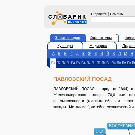
|
О проекте
Помощь
Энциклопедия
Компьютеры
Фина
Культура
Медицина
Педаго
А
Б
В
Г
Д
Е
Ж
З
И
Й
К
Л
М
Н
Па
Пб
Пв
Пг
Пд
Пе
Пж
Пз
Пи
Пй
Пк
Пл
Пм
Пн
По
Пп
П
ПАВЛОВСКИЙ ПОСАД
ПАВЛОВСКИЙ ПОСАД - город (с 1844) в Ро
Железнодорожная станция. 70,0 тыс. жит
промышленности (главным образом шерстян
заводы: "Металлист", литейно-механический и 
ВОДОХРАНИ
ОКА