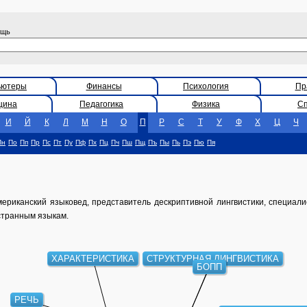
ощь
ьютеры
Финансы
Психология
Пр
цина
Педагогика
Физика
С
И
Й
К
Л
М
Н
О
П
Р
С
Т
У
Ф
Х
Ц
Ч
Пн
По
Пп
Пр
Пс
Пт
Пу
Пф
Пх
Пц
Пч
Пш
Пщ
Пъ
Пы
Пь
Пэ
Пю
Пя
американский языковед, представитель дескриптивной лингвистики, специа
странным языкам.
ХАРАКТЕРИСТИКА
СТРУКТУРНАЯ ЛИНГВИСТИКА
БОПП
РЕЧЬ