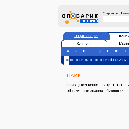
|
О проекте
Пом
Энциклопедия
Комп
Культура
Меди
А
Б
В
Г
Д
Е
Ж
З
Па
Пб
Пв
Пг
Пд
Пе
Пж
Пз
Пи
Пй
Пк
Пл
Пм
ПАЙК
ПАЙК (Pike) Кеннет Ли (р. 1912) - 
общему языкознанию, обучению ино