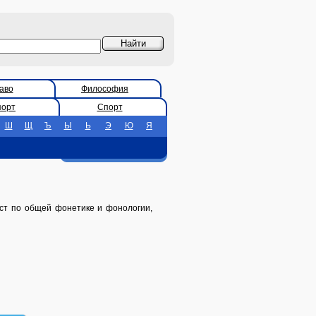
аво
Философия
порт
Спорт
Ш
Щ
Ъ
Ы
Ь
Э
Ю
Я
лист по общей фонетике и фонологии,