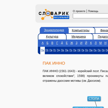
|
О проекте
Помощь
Энциклопедия
Компьютеры
Фина
Культура
Медицина
Педаго
А
Б
В
Г
Д
Е
Ж
З
И
Й
К
Л
М
Н
Па
Пб
Пв
Пг
Пд
Пе
Пж
Пз
Пи
Пй
Пк
Пл
Пм
Пн
По
Пп
П
ПАК ИННО
ПАК ИННО (1561-1643) - корейский поэт. Писа
великом спокойствии", 1598) проникнуты 
отражены даосские мотивы (см. Даосизм).
СТОПА