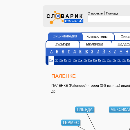
|
О проекте
Помощь
Энциклопедия
Компьютеры
Фина
Культура
Медицина
Педаго
А
Б
В
Г
Д
Е
Ж
З
И
Й
К
Л
М
Н
Па
Пб
Пв
Пг
Пд
Пе
Пж
Пз
Пи
Пй
Пк
Пл
Пм
Пн
По
Пп
П
ПАЛЕНКЕ
ПАЛЕНКЕ (Palenque) - город (3-8 вв. н. э.) ин
др.
ПЛЕЯДА
МЕКСИКАН
ГЕРМЕС