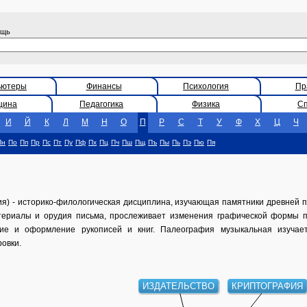
ощь
ьютеры
Финансы
Психология
Пр
цина
Педагогика
Физика
С
И
Й
К
Л
М
Н
О
П
Р
С
Т
У
Ф
Х
Ц
Ч
Пн
По
Пп
Пр
Пс
Пт
Пу
Пф
Пх
Пц
Пч
Пш
Пщ
Пъ
Пы
Пь
Пэ
Пю
Пя
ия) - историко-филологическая дисциплина, изучающая памятники древней 
териалы и орудия письма, прослеживает изменения графической формы п
ие и оформление рукописей и книг. Палеография музыкальная изучае
овки.
ИЗДАТЕЛЬСТВО
КРИПТОГРАФИЯ