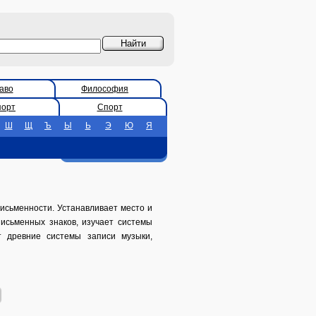
аво
Философия
порт
Спорт
Ш
Щ
Ъ
Ы
Ь
Э
Ю
Я
письменности. Устанавливает место и
исьменных знаков, изучает системы
т древние системы записи музыки,