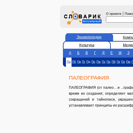
|
О проекте
Пом
Энциклопедия
Комп
Культура
Меди
А
Б
В
Г
Д
Е
Ж
З
Па
Пб
Пв
Пг
Пд
Пе
Пж
Пз
Пи
Пй
Пк
Пл
Пм
ПАЛЕОГРАФИЯ
ПАЛЕОГРАФИЯ (от палео... и ...граф
время их создания; определяет ма
сокращений и тайнописи, украшен
устанавливает принципы их расшифр