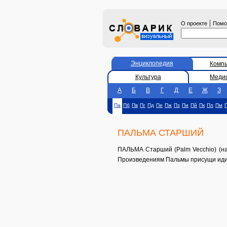
|
О проекте
Пом
Энциклопедия
Комп
Культура
Меди
А
Б
В
Г
Д
Е
Ж
З
Па
Пб
Пв
Пг
Пд
Пе
Пж
Пз
Пи
Пй
Пк
Пл
Пм
ПАЛЬМА СТАРШИЙ
ПАЛЬМА Старший (Palm Vecchio) (нас
Произведениям Пальмы присущи идилл