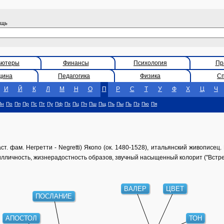
ощь
ьютеры
Финансы
Психология
Пр
цина
Педагогика
Физика
С
И
Й
К
Л
М
Н
О
П
Р
С
Т
У
Ф
Х
Ц
Ч
Пн
По
Пп
Пр
Пс
Пт
Пу
Пф
Пх
Пц
Пч
Пш
Пщ
Пъ
Пы
Пь
Пэ
Пю
Пя
т. фам. Негретти - Negretti) Якопо (ок. 1480-1528), итальянский живописец
ичность, жизнерадостность образов, звучный насыщенный колорит ("Встреча
ВАЛЕР
ЦВЕТ
ПОСЛАНИЕ
АПОСТОЛ
ТОН