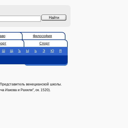
аво
Философия
порт
Спорт
Ш
Щ
Ъ
Ы
Ь
Э
Ю
Я
. Представитель венецианской школы.
 Иакова и Рахили", ок. 1520).