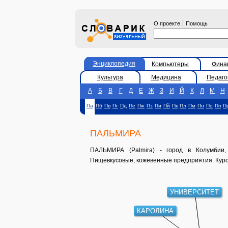
|
О проекте
Помощь
Энциклопедия
Компьютеры
Фина
Культура
Медицина
Педаго
А
Б
В
Г
Д
Е
Ж
З
И
Й
К
Л
М
Н
Па
Пб
Пв
Пг
Пд
Пе
Пж
Пз
Пи
Пй
Пк
Пл
Пм
Пн
По
Пп
П
ПАЛЬМИРА
ПАЛЬМИРА (Palmira) - город в Колумбии,
Пищевкусовые, кожевенные предприятия. Куро
УНИВЕРСИТЕТ
КАРОЛИНА