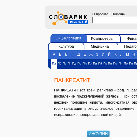
|
О проекте
Помощь
Энциклопедия
Компьютеры
Фина
Культура
Медицина
Педаго
А
Б
В
Г
Д
Е
Ж
З
И
Й
К
Л
М
Н
Па
Пб
Пв
Пг
Пд
Пе
Пж
Пз
Пи
Пй
Пк
Пл
Пм
Пн
По
Пп
П
ПАНКРЕАТИТ
ПАНКРЕАТИТ (от греч. pankreas - род. п. pa
воспаление поджелудочной железы. При ост
верхней половине живота, многократная рв
госпитализация в хирургическое отделение.
испражнение непереваренной пищей.
ИНСУЛИН