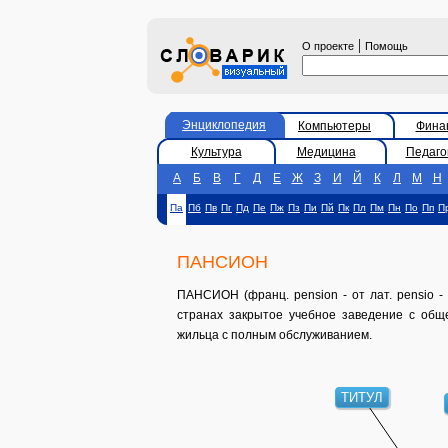
|
О проекте
Помощь
Энциклопедия
Компьютеры
Фина
Культура
Медицина
Педаго
А
Б
В
Г
Д
Е
Ж
З
И
Й
К
Л
М
Н
Па
Пб
Пв
Пг
Пд
Пе
Пж
Пз
Пи
Пй
Пк
Пл
Пм
Пн
По
Пп
П
ПАНСИОН
ПАНСИОН (франц. pension - от лат. pensio -
странах закрытое учебное заведение с об
жильца с полным обслуживанием.
ТИТУЛ