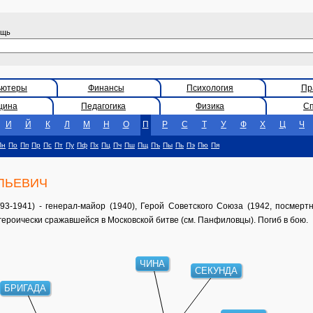
ощь
ьютеры
Финансы
Психология
Пр
цина
Педагогика
Физика
С
И
Й
К
Л
М
Н
О
П
Р
С
Т
У
Ф
Х
Ц
Ч
Пн
По
Пп
Пр
Пс
Пт
Пу
Пф
Пх
Пц
Пч
Пш
Пщ
Пъ
Пы
Пь
Пэ
Пю
Пя
ЛЬЕВИЧ
-1941) - генерал-майор (1940), Герой Советского Союза (1942, посмерт
героически сражавшейся в Московской битве (см. Панфиловцы). Погиб в бою.
ЧИНА
СЕКУНДА
БРИГАДА