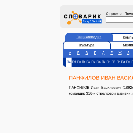
|
О проекте
Пом
Энциклопедия
Комп
Культура
Меди
А
Б
В
Г
Д
Е
Ж
З
Па
Пб
Пв
Пг
Пд
Пе
Пж
Пз
Пи
Пй
Пк
Пл
Пм
ПАНФИЛОВ ИВАН ВАСИ
ПАНФИЛОВ Иван Васильевич (1892/93
командир 316-й стрелковой дивизии, 