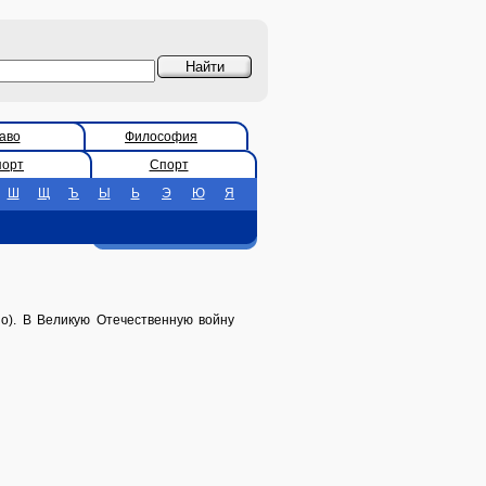
аво
Философия
порт
Спорт
Ш
Щ
Ъ
Ы
Ь
Э
Ю
Я
но). В Великую Отечественную войну