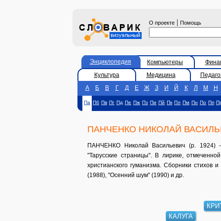
|
О проекте
Помощь
Энциклопедия
Компьютеры
Фина
Культура
Медицина
Педаго
А
Б
В
Г
Д
Е
Ж
З
И
Й
К
Л
М
Н
Па
Пб
Пв
Пг
Пд
Пе
Пж
Пз
Пи
Пй
Пк
Пл
Пм
Пн
По
Пп
П
ПАНЧЕНКО НИКОЛАЙ ВАСИЛЬ
ПАНЧЕНКО Николай Васильевич (р. 1924) -
"Тарусские страницы". В лирике, отмеченно
христианского гуманизма. Сборники стихов и п
(1988), "Осенний шум" (1990) и др.
КРИ
КАЛУГА