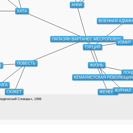
АННА
ХАТА
ВОЕННАЯ АДМИН
ПАПАЗЯН ВАРТАНЕС МЕСРОПОВИЧ
ИЗМИТ
ТУРЦИЯ
ПОВЕСТЬ
ЖИЗНЬ
Д
ЛОН
КЕМАЛИСТСКАЯ РЕВОЛЮЦИЯ
РИГА
ЖУРНАЛ
СЮЖЕТ
ЖЕНЕВА
едический Словарь», 1998.