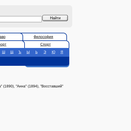
аво
Философия
порт
Спорт
Ш
Щ
Ъ
Ы
Ь
Э
Ю
Я
(1890), "Анна" (1894), "Восставший"