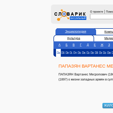
|
О проекте
Пом
Энциклопедия
Комп
Культура
Меди
А
Б
В
Г
Д
Е
Ж
З
Па
Пб
Пв
Пг
Пд
Пе
Пж
Пз
Пи
Пй
Пк
Пл
Пм
ПАПАЗЯН ВАРТАНЕС М
ПАПАЗЯН Вартанес Месропович (1866-
(1897) о жизни западных армян в сул
ЖИЛ