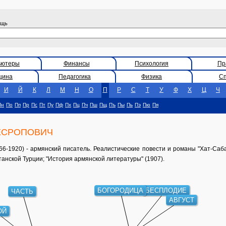
ощь
ьютеры
Финансы
Психология
Пр
цина
Педагогика
Физика
С
И
Й
К
Л
М
Н
О
П
Р
С
Т
У
Ф
Х
Ц
Ч
Пн
По
Пп
Пр
Пс
Пт
Пу
Пф
Пх
Пц
Пч
Пш
Пщ
Пъ
Пы
Пь
Пэ
Пю
Пя
ЕСРОПОВИЧ
1920) - армянский писатель. Реалистические повести и романы "Хат-Саба" 
танской Турции; "История армянской литературы" (1907).
БОГОРОДИЦА
БЕСПЛОДИЕ
ЧАСТЬ
АВГУСТ
ОЙ