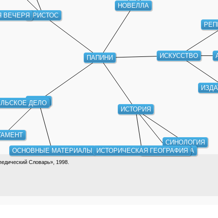
НОВЕЛЛА
Я ВЕЧЕРЯ
ХРИСТОС
РЕП
ИСКУССТВО
ПАПИНИ
ИЗДА
КНИГА
ЕЛЬСКОЕ ДЕЛО
ИСТОРИЯ
ГАМЕНТ
СИНОЛОГИЯ
ОСНОВНЫЕ МАТЕРИАЛЫ
ИСТОРИЧЕСКАЯ ГЕОГРАФИЯ
БАЛКАНИСТИКА
едический Словарь», 1998.