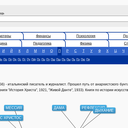
ощь
ьютеры
Финансы
Психология
Пр
цина
Педагогика
Физика
С
И
Й
К
Л
М
Н
О
П
Р
С
Т
У
Ф
Х
Ц
Ч
Пн
По
Пп
Пр
Пс
Пт
Пу
Пф
Пх
Пц
Пч
Пш
Пщ
Пъ
Пы
Пь
Пэ
Пю
Пя
) - итальянский писатель и журналист. Прошел путь от анархистского бунтар
книги "История Христа", 1921, "Живой Данте", 1933). Книги по истории искусств
МЕССИЯ
ДАМА
РЕФЛЕКСИЯ
ДЫХАНИЕ
С ХРИСТОС