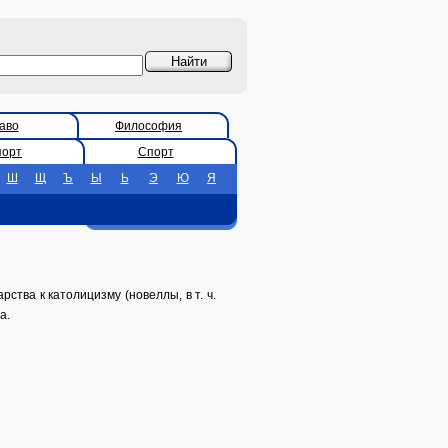
аво
Философия
порт
Спорт
Ш
Щ
Ъ
Ы
Ь
Э
Ю
Я
ства к католицизму (новеллы, в т. ч.
а.