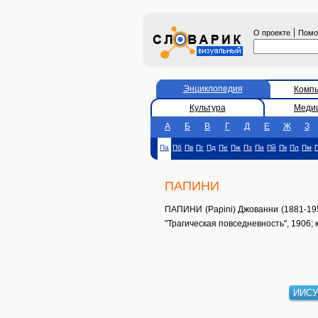
|
О проекте
Пом
Энциклопедия
Комп
Культура
Меди
А
Б
В
Г
Д
Е
Ж
З
Па
Пб
Пв
Пг
Пд
Пе
Пж
Пз
Пи
Пй
Пк
Пл
Пм
ПАПИНИ
ПАПИНИ (Papini) Джованни (1881-1956
"Трагическая повседневность", 1906; 
ИИСУ