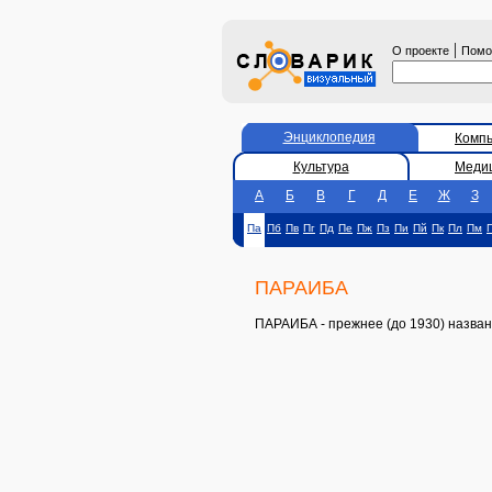
|
О проекте
Пом
Энциклопедия
Комп
Культура
Меди
А
Б
В
Г
Д
Е
Ж
З
Па
Пб
Пв
Пг
Пд
Пе
Пж
Пз
Пи
Пй
Пк
Пл
Пм
ПАРАИБА
ПАРАИБА - прежнее (до 1930) назван