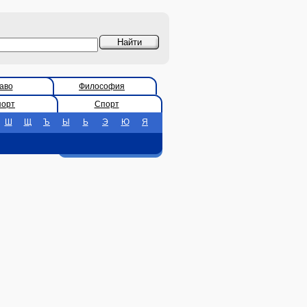
аво
Философия
порт
Спорт
Ш
Щ
Ъ
Ы
Ь
Э
Ю
Я