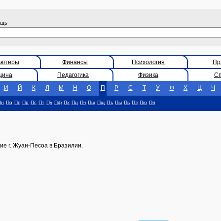
ощь
ьютеры
Финансы
Психология
Пр
цина
Педагогика
Физика
С
И
Й
К
Л
М
Н
О
П
Р
С
Т
У
Ф
Х
Ц
Ч
Пн
По
Пп
Пр
Пс
Пт
Пу
Пф
Пх
Пц
Пч
Пш
Пщ
Пъ
Пы
Пь
Пэ
Пю
Пя
ие г. Жуан-Песоа в Бразилии.