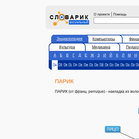
|
О проекте
Помощь
Энциклопедия
Компьютеры
Фина
Культура
Медицина
Педаго
А
Б
В
Г
Д
Е
Ж
З
И
Й
К
Л
М
Н
Па
Пб
Пв
Пг
Пд
Пе
Пж
Пз
Пи
Пй
Пк
Пл
Пм
Пн
По
Пп
П
ПАРИК
ПАРИК (от франц. perruque) - накладка из воло
ЛИЦО