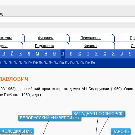
ощь
ьютеры
Финансы
Психология
Пр
цина
Педагогика
Физика
С
И
Й
К
Л
М
Н
О
П
Р
С
Т
У
Ф
Х
Ц
Ч
Пн
По
Пп
Пр
Пс
Пт
Пу
Пф
Пх
Пц
Пч
Пш
Пщ
Пъ
Пы
Пь
Пэ
Пю
Пя
ПАВЛОВИЧ
-1968) - российский архитектор, академик АН Белоруссии (1950). Один 
 Госбанка, 1950, и др.).
ЗАПАДНАЯ БЕЛОРУССИЯ
СОЛИГОРСК
БЕЛОРУССКИЙ УНИВЕРСИТЕТ
ХОЛОДИЛЬНИК
НАРОЧЬ