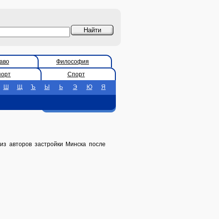
аво
Философия
порт
Спорт
Ш
Щ
Ъ
Ы
Ь
Э
Ю
Я
из авторов застройки Минска после