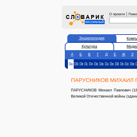
|
О проекте
Пом
Энциклопедия
Комп
Культура
Меди
А
Б
В
Г
Д
Е
Ж
З
Па
Пб
Пв
Пг
Пд
Пе
Пж
Пз
Пи
Пй
Пк
Пл
Пм
ПАРУСНИКОВ МИХАИЛ 
ПАРУСНИКОВ Михаил Павлович (1893
Великой Отечественной войны (здание