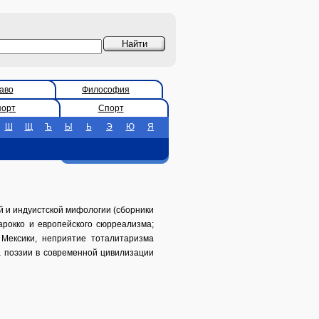
аво
Философия
порт
Спорт
Ш
Щ
Ъ
Ы
Ь
Э
Ю
Я
ой и индуистской мифологии (сборники
барокко и европейского сюрреализма;
 Мексики, неприятие тоталитаризма
та поэзии в современной цивилизации