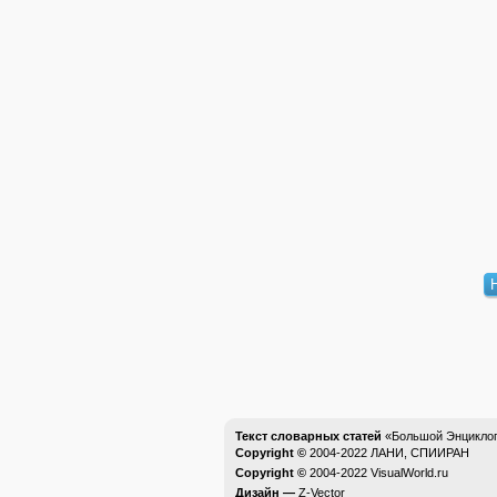
Текст словарных статей
«Большой Энциклоп
Copyright ©
2004-2022
ЛАНИ, СПИИРАН
Copyright ©
2004-2022
VisualWorld.ru
Дизайн —
Z-Vector