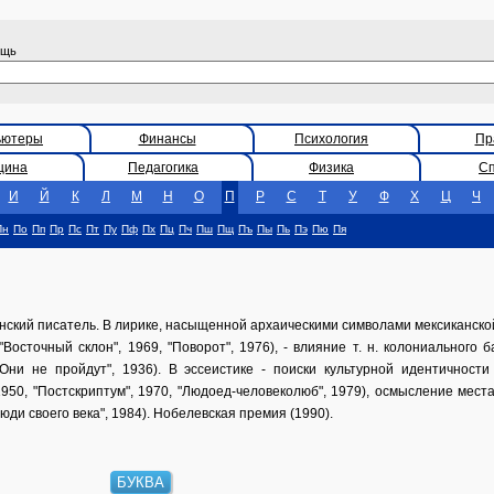
ощь
ьютеры
Финансы
Психология
Пр
цина
Педагогика
Физика
С
И
Й
К
Л
М
Н
О
П
Р
С
Т
У
Ф
Х
Ц
Ч
Пн
По
Пп
Пр
Пс
Пт
Пу
Пф
Пх
Пц
Пч
Пш
Пщ
Пъ
Пы
Пь
Пэ
Пю
Пя
канский писатель. В лирике, насыщенной архаическими символами мексиканск
"Восточный склон", 1969, "Поворот", 1976), - влияние т. н. колониального 
Они не пройдут", 1936). В эссеистике - поиски культурной идентичности
1950, "Постскриптум", 1970, "Людоед-человеколюб", 1979), осмысление мес
юди своего века", 1984). Нобелевская премия (1990).
БУКВА