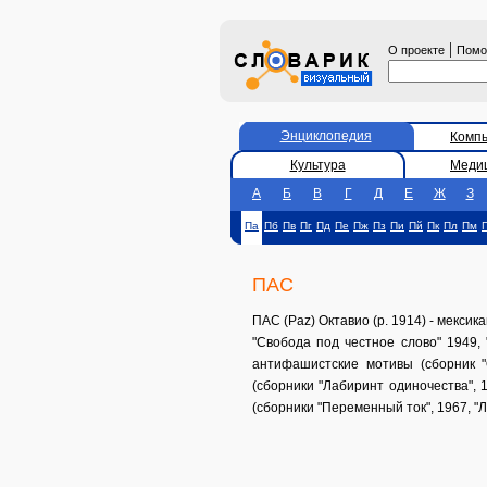
|
О проекте
Пом
Энциклопедия
Комп
Культура
Меди
А
Б
В
Г
Д
Е
Ж
З
Па
Пб
Пв
Пг
Пд
Пе
Пж
Пз
Пи
Пй
Пк
Пл
Пм
ПАС
ПАС (Paz) Октавио (р. 1914) - мекси
"Свобода под честное слово" 1949, 
антифашистские мотивы (сборник "
(сборники "Лабиринт одиночества", 
(сборники "Переменный ток", 1967, "Л