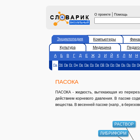
|
О проекте
Помощь
Энциклопедия
Компьютеры
Фина
Культура
Медицина
Педаго
А
Б
В
Г
Д
Е
Ж
З
И
Й
К
Л
М
Н
Па
Пб
Пв
Пг
Пд
Пе
Пж
Пз
Пи
Пй
Пк
Пл
Пм
Пн
По
Пп
П
ПАСОКА
ПАСОКА - жидкость, вытекающая из перереза
действием корневого давления. В пасоке сод
вещества. В весенней пасоке (напр., в березов
РАСТВОР
ЛИБРИФОРМ