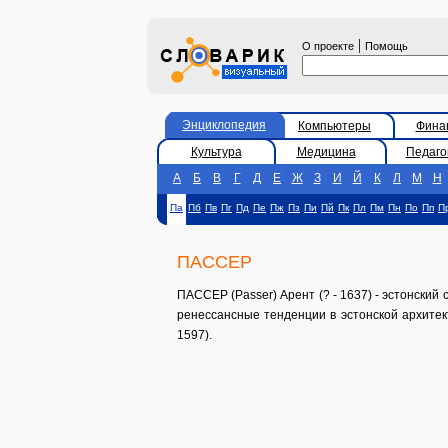
|
О проекте
Помощь
Энциклопедия
Компьютеры
Фина
Культура
Медицина
Педаго
А
Б
В
Г
Д
Е
Ж
З
И
Й
К
Л
М
Н
Па
Пб
Пв
Пг
Пд
Пе
Пж
Пз
Пи
Пй
Пк
Пл
Пм
Пн
По
Пп
П
ПАССЕР
ПАССЕР (Passer) Арент (? - 1637) - эстонский
ренессансные тенденции в эстонской архитек
1597).