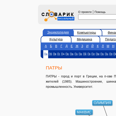
|
О проекте
Помощь
Энциклопедия
Компьютеры
Фина
Культура
Медицина
Педаго
А
Б
В
Г
Д
Е
Ж
З
И
Й
К
Л
М
Н
Па
Пб
Пв
Пг
Пд
Пе
Пж
Пз
Пи
Пй
Пк
Пл
Пм
Пн
По
Пп
П
ПАТРЫ
ПАТРЫ - город и порт в Греции, на п-ове 
жителей (1985). Машиностроение, шинна
промышленность. Университет.
ОЛИМПИЯ
МАКВИС