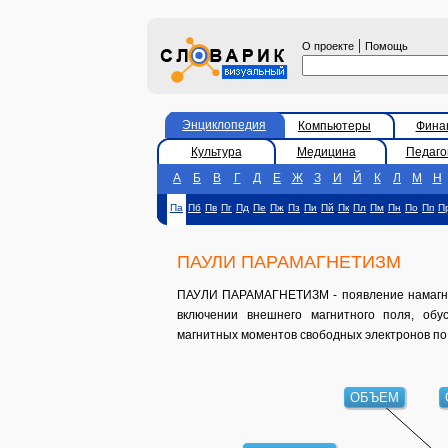
|
О проекте
Помощь
Энциклопедия
Компьютеры
Фина
Культура
Медицина
Педаго
А
Б
В
Г
Д
Е
Ж
З
И
Й
К
Л
М
Н
Па
Пб
Пв
Пг
Пд
Пе
Пж
Пз
Пи
Пй
Пк
Пл
Пм
Пн
По
Пп
П
ПАУЛИ ПАРАМАГНЕТИЗМ
ПАУЛИ ПАРАМАГНЕТИЗМ - появление намагни
включении внешнего магнитного поля, обу
магнитных моментов свободных электронов по 
ОБЪЕМ