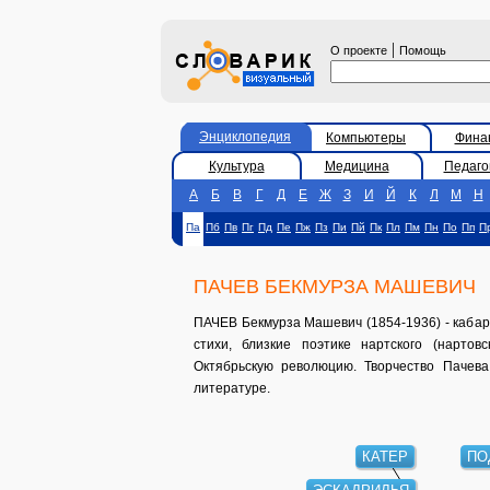
|
О проекте
Помощь
Энциклопедия
Компьютеры
Фина
Культура
Медицина
Педаго
А
Б
В
Г
Д
Е
Ж
З
И
Й
К
Л
М
Н
Па
Пб
Пв
Пг
Пд
Пе
Пж
Пз
Пи
Пй
Пк
Пл
Пм
Пн
По
Пп
П
ПАЧЕВ БЕКМУРЗА МАШЕВИЧ
ПАЧЕВ Бекмурза Машевич (1854-1936) - кабар
стихи, близкие поэтике нартского (нартов
Октябрьскую революцию. Творчество Пачева
литературе.
КАТЕР
ПО