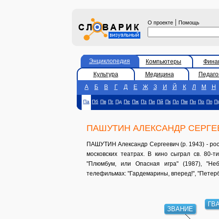
|
О проекте
Помощь
Энциклопедия
Компьютеры
Фина
Культура
Медицина
Педаго
А
Б
В
Г
Д
Е
Ж
З
И
Й
К
Л
М
Н
Па
Пб
Пв
Пг
Пд
Пе
Пж
Пз
Пи
Пй
Пк
Пл
Пм
Пн
По
Пп
П
ПАШУТИН АЛЕКСАНДР СЕРГЕ
ПАШУТИН Александр Сергеевич (р. 1943) - рос
московских театрах. В кино сыграл св. 80-
"Плюмбум, или Опасная игра" (1987), "Неб
телефильмах: "Гардемарины, вперед!", "Петерб
ГВА
ЗВАНИЕ