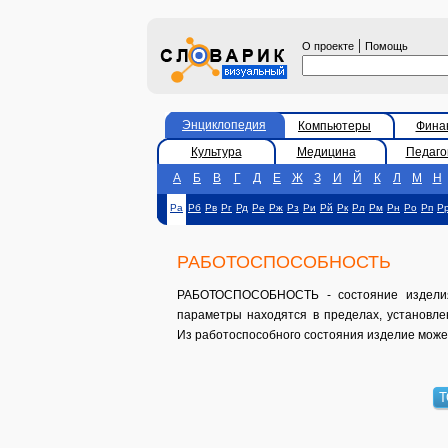
|
О проекте
Помощь
Энциклопедия
Компьютеры
Фина
Культура
Медицина
Педаго
А
Б
В
Г
Д
Е
Ж
З
И
Й
К
Л
М
Н
Ра
Рб
Рв
Рг
Рд
Ре
Рж
Рз
Ри
Рй
Рк
Рл
Рм
Рн
Ро
Рп
Р
РАБОТОСПОСОБНОСТЬ
РАБОТОСПОСОБНОСТЬ - состояние изделия
параметры находятся в пределах, установле
Из работоспособного состояния изделие може
Т