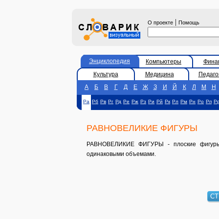
|
О проекте
Помощь
Энциклопедия
Компьютеры
Фина
Культура
Медицина
Педаго
А
Б
В
Г
Д
Е
Ж
З
И
Й
К
Л
М
Н
Ра
Рб
Рв
Рг
Рд
Ре
Рж
Рз
Ри
Рй
Рк
Рл
Рм
Рн
Ро
Рп
Р
РАВНОВЕЛИКИЕ ФИГУРЫ
РАВНОВЕЛИКИЕ ФИГУРЫ - плоские фигуры 
одинаковыми объемами.
СТ