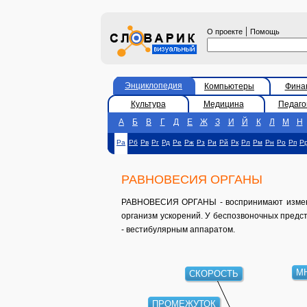
|
О проекте
Помощь
Энциклопедия
Компьютеры
Фина
Культура
Медицина
Педаго
А
Б
В
Г
Д
Е
Ж
З
И
Й
К
Л
М
Н
Ра
Рб
Рв
Рг
Рд
Ре
Рж
Рз
Ри
Рй
Рк
Рл
Рм
Рн
Ро
Рп
Р
РАВНОВЕСИЯ ОРГАНЫ
РАВНОВЕСИЯ ОРГАНЫ - воспринимают изменен
организм ускорений. У беспозвоночных предс
- вестибулярным аппаратом.
СКОРОСТЬ
М
ПРОМЕЖУТОК