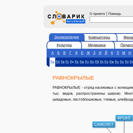
|
О проекте
Помощь
Энциклопедия
Компьютеры
Фина
Культура
Медицина
Педаго
А
Б
В
Г
Д
Е
Ж
З
И
Й
К
Л
М
Н
Ра
Рб
Рв
Рг
Рд
Ре
Рж
Рз
Ри
Рй
Рк
Рл
Рм
Рн
Ро
Рп
Р
РАВНОКРЫЛЫЕ
РАВНОКРЫЛЫЕ - отряд насекомых с колющим х
тыс. видов, распространены широко. Мног
цикадовые, листоблошковые, тлевые, алейрод
ФРОНТ
САМОЛЕТ