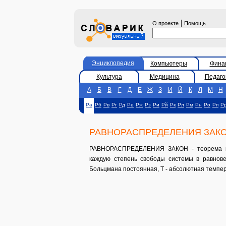
|
О проекте
Помощь
Энциклопедия
Компьютеры
Фина
Культура
Медицина
Педаго
А
Б
В
Г
Д
Е
Ж
З
И
Й
К
Л
М
Н
Ра
Рб
Рв
Рг
Рд
Ре
Рж
Рз
Ри
Рй
Рк
Рл
Рм
Рн
Ро
Рп
Р
РАВНОРАСПРЕДЕЛЕНИЯ ЗАК
РАВНОРАСПРЕДЕЛЕНИЯ ЗАКОН - теорема клас
каждую степень свободы системы в равновес
Больцмана постоянная, T - абсолютная темпе