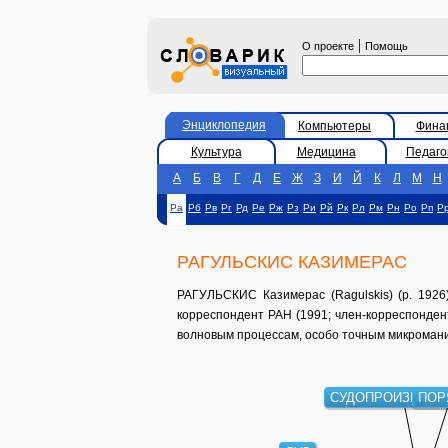
|
О проекте
Помощь
Энциклопедия
Компьютеры
Фина
Культура
Медицина
Педаго
А
Б
В
Г
Д
Е
Ж
З
И
Й
К
Л
М
Н
Ра
Рб
Рв
Рг
Рд
Ре
Рж
Рз
Ри
Рй
Рк
Рл
Рм
Рн
Ро
Рп
Р
РАГУЛЬСКИС КАЗИМЕРАС
РАГУЛЬСКИС Казимерас (Ragulskis) (р. 1926)
корреспондент РАН (1991; член-корреспонден
волновым процессам, особо точным микроман
СУДОПРОИЗВОДС
ПОР