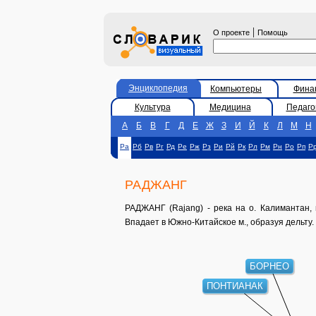
|
О проекте
Помощь
Энциклопедия
Компьютеры
Фина
Культура
Медицина
Педаго
А
Б
В
Г
Д
Е
Ж
З
И
Й
К
Л
М
Н
Ра
Рб
Рв
Рг
Рд
Ре
Рж
Рз
Ри
Рй
Рк
Рл
Рм
Рн
Ро
Рп
Р
РАДЖАНГ
РАДЖАНГ (Rajang) - река на о. Калимантан, 
Впадает в Южно-Китайское м., образуя дельту. 
БОРНЕО
ПОНТИАНАК