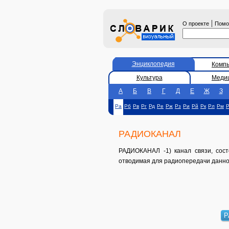
|
О проекте
Пом
Энциклопедия
Комп
Культура
Меди
А
Б
В
Г
Д
Е
Ж
З
Ра
Рб
Рв
Рг
Рд
Ре
Рж
Рз
Ри
Рй
Рк
Рл
Рм
РАДИОКАНАЛ
РАДИОКАНАЛ -1) канал связи, сост
отводимая для радиопередачи данно
Р