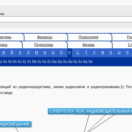
ощь
ьютеры
Финансы
Психология
Пр
цина
Педагогика
Физика
С
И
Й
К
Л
М
Н
О
П
Р
С
Т
У
Ф
Х
Ц
Ч
Рн
Ро
Рп
Рр
Рс
Рт
Ру
Рф
Рх
Рц
Рч
Рш
Рщ
Ръ
Ры
Рь
Рэ
Рю
Ря
оящий из радиопередатчика, линии радиосвязи и радиоприемника.2) По
го вида.
СУПЕРГЕТЕРОДИННЫЙ РАДИОПРИЕМНИК
ПОЛУПРОВОДНИКОВЫЕ ПР
РАДИОВЕЩАТЕЛЬНЫЙ 
АДИОВЕЩАНИЕ