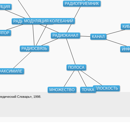
РАДИОПРИЕМНИК
ЯЦИЯ
МОДУЛЯЦИЯ КОЛЕБАНИЙ
РАДИОПЕРЕДАТЧИК
КИ
ЯТОР
РАДИОКАНАЛ
КАНАЛ
ИН
РАДИОСВЯЗЬ
ПОЛОСА
ФАКСИМИЛЕ
ПЛОСКОСТЬ
МНОЖЕСТВО
ТОЧКА
едический Словарь», 1998.