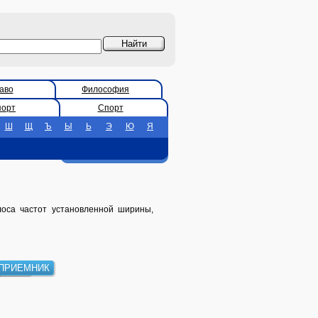
аво
Философия
порт
Спорт
Ш
Щ
Ъ
Ы
Ь
Э
Ю
Я
лоса частот установленной ширины,
ИБОРЫ
ПРИЕМНИК