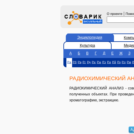
|
О проекте
Пом
Энциклопедия
Комп
Культура
Меди
А
Б
В
Г
Д
Е
Ж
З
Ра
Рб
Рв
Рг
Рд
Ре
Рж
Рз
Ри
Рй
Рк
Рл
Рм
РАДИОХИМИЧЕСКИЙ А
РАДИОХИМИЧЕСКИЙ АНАЛИЗ - совоку
полученных объектах. При проведен
хроматографию, экстракцию.
А