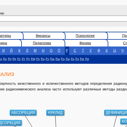
ощь
ьютеры
Финансы
Психология
Пр
цина
Педагогика
Физика
С
И
Й
К
Л
М
Н
О
П
Р
С
Т
У
Ф
Х
Ц
Ч
Рн
Ро
Рп
Рр
Рс
Рт
Ру
Рф
Рх
Рц
Рч
Рш
Рщ
Ръ
Ры
Рь
Рэ
Рю
Ря
НАЛИЗ
пность качественного и количественного методов определения радионук
ии радиохимического анализа часто используют различные методы раздел
АБСОРБЦИЯ
НУКЛИД
ДЕФИНИЦИ
КО
ДСОРБЦИЯ