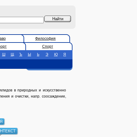
аво
Философия
порт
Спорт
Ш
Щ
Ъ
Ы
Ь
Э
Ю
Я
лидов в природных и искусственно
ения и очистки, напр. соосаждение,
Я
НТЕКСТ