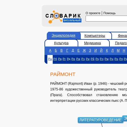
|
О проекте
Помощь
Энциклопедия
Компьютеры
Фина
Культура
Медицина
Педаго
А
Б
В
Г
Д
Е
Ж
З
И
Й
К
Л
М
Н
Ра
Рб
Рв
Рг
Рд
Ре
Рж
Рз
Ри
Рй
Рк
Рл
Рм
Рн
Ро
Рп
Р
РАЙМОНТ
РАЙМОНТ (Rajmont) Иван (р. 1946) - чешский ре
1975-86 художественный руководитель театр
(Прага). Способствовал становлению мо
интерпретации русских классических пьес (А. П.
Э
ЛИТЕРАТУРОВЕДЕНИЕ