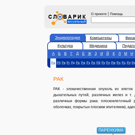
|
О проекте
Помощь
Энциклопедия
Компьютеры
Фина
Культура
Медицина
Педаго
А
Б
В
Г
Д
Е
Ж
З
И
Й
К
Л
М
Н
Ра
Рб
Рв
Рг
Рд
Ре
Рж
Рз
Ри
Рй
Рк
Рл
Рм
Рн
Ро
Рп
Р
РАК
РАК - злокачественная опухоль из клеток 
дыхательных путей, различных желез и т.
различные формы рака: плоскоклеточный р
оболочках, покрытых плоским эпителием), аден
ПАРЕНХИМА