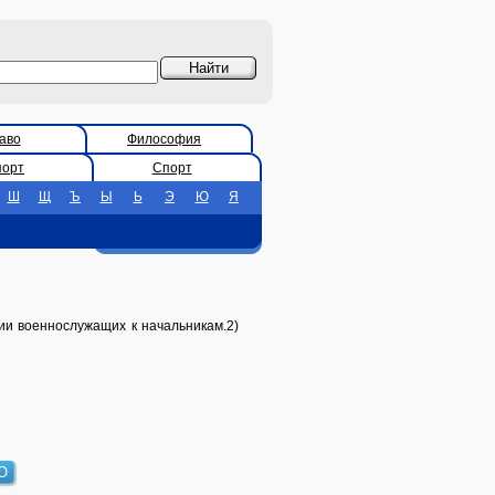
аво
Философия
порт
Спорт
Ш
Щ
Ъ
Ы
Ь
Э
Ю
Я
ии военнослужащих к начальникам.2)
О