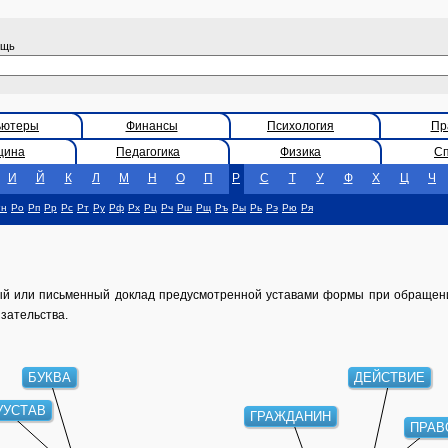
ощь
ьютеры
Финансы
Психология
Пр
цина
Педагогика
Физика
С
И
Й
К
Л
М
Н
О
П
Р
С
Т
У
Ф
Х
Ц
Ч
Рн
Ро
Рп
Рр
Рс
Рт
Ру
Рф
Рх
Рц
Рч
Рш
Рщ
Ръ
Ры
Рь
Рэ
Рю
Ря
тный или письменный доклад предусмотренной уставами формы при обращен
зательства.
БУКВА
ДЕЙСТВИЕ
УУСТАВ
ГРАЖДАНИН
ПРАВ