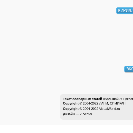
КИРИЛ
ЭК
Текст словарных статей
«Большой Энциклоп
Copyright ©
2004-2022
ЛАНИ, СПИИРАН
Copyright ©
2004-2022
VisualWorld.ru
Дизайн —
Z-Vector