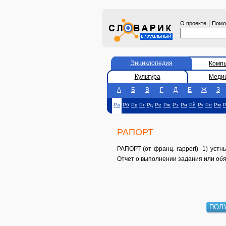
|
О проекте
Пом
Энциклопедия
Комп
Культура
Меди
А
Б
В
Г
Д
Е
Ж
З
Ра
Рб
Рв
Рг
Рд
Ре
Рж
Рз
Ри
Рй
Рк
Рл
Рм
РАПОРТ
РАПОРТ (от франц. rapport) -1) ус
Отчет о выполнении задания или обя
ПОЛ