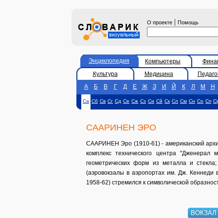
|
О проекте
Помощь
Энциклопедия
Компьютеры
Фина
Культура
Медицина
Педаго
А
Б
В
Г
Д
Е
Ж
З
И
Й
К
Л
М
Н
Са
Сб
Св
Сг
Сд
Се
Сж
Сз
Си
Сй
Ск
Сл
См
Сн
Со
Сп
С
СААРИНЕН ЭРО
СААРИНЕН Эро (1910-61) - американский архи
комплекс технического центра "Дженерал м
геометрических форм из металла и стекла
(аэровокзалы в аэропортах им. Дж. Кеннеди 
1958-62) стремился к символической образнос
ВОКЗАЛ