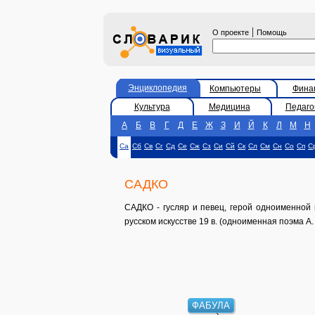
|
О проекте
Помощь
Энциклопедия
Компьютеры
Фина
Культура
Медицина
Педаго
А
Б
В
Г
Д
Е
Ж
З
И
Й
К
Л
М
Н
Са
Сб
Св
Сг
Сд
Се
Сж
Сз
Си
Сй
Ск
Сл
См
Сн
Со
Сп
С
САДКО
САДКО - гусляр и певец, герой одноименной 
русском искусстве 19 в. (одноименная поэма А. 
ФАБУЛА