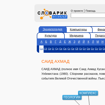
|
О проекте
Помощь
Энциклопедия
Компьютеры
Фина
Культура
Медицина
Педаго
А
Б
В
Г
Д
Е
Ж
З
И
Й
К
Л
М
Н
Са
Сб
Св
Сг
Сд
Се
Сж
Сз
Си
Сй
Ск
Сл
См
Сн
Со
Сп
С
САИД АХМАД
САИД АХМАД (полное имя Саид Ахмад Хусанход
Узбекистана (1980). Сборники рассказов, повес
событиях Великой Отечественной войны. Пьеса 
КОМПЛЕКС
ГЕОЛОГИЯ