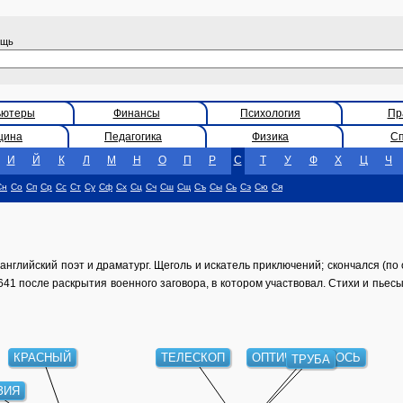
ощь
ьютеры
Финансы
Психология
Пр
цина
Педагогика
Физика
С
И
Й
К
Л
М
Н
О
П
Р
С
Т
У
Ф
Х
Ц
Ч
Сн
Со
Сп
Ср
Сс
Ст
Су
Сф
Сх
Сц
Сч
Сш
Сщ
Съ
Сы
Сь
Сэ
Сю
Ся
английский поэт и драматург. Щеголь и искатель приключений; скончался (по 
641 после раскрытия военного заговора, в котором участвовал. Стихи и пье
КРАСНЫЙ
ТЕЛЕСКОП
ОПТИЧЕСКАЯ ОСЬ
ТРУБА
ЗИЯ