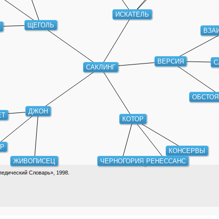
ИСКАТЕЛЬ
ЩЕГОЛЬ
А
ВЗА
ВЕРСИЯ
С
САКЛИНГ
ОБСТОЯ
ДЖОН
ЕТ
КОТОР
Р
КОНСЕРВЫ
ЖИВОПИСЕЦ
ЧЕРНОГОРИЯ
РЕНЕССАНС
едический Словарь», 1998.