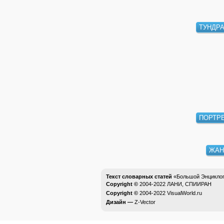
ТУНДР
ПОРТР
ЖАН
Текст словарных статей
«Большой Энциклоп
Copyright ©
2004-2022
ЛАНИ, СПИИРАН
Copyright ©
2004-2022
VisualWorld.ru
Дизайн —
Z-Vector