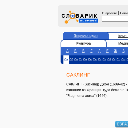
|
О проекте
Пом
Энциклопедия
Комп
Культура
Меди
А
Б
В
Г
Д
Е
Ж
З
Са
Сб
Св
Сг
Сд
Се
Сж
Сз
Си
Сй
Ск
Сл
См
САКЛИНГ
САКЛИНГ (Suckling) Джон (1609-42) - 
изгнании во Франции, куда бежал в 1
"Fragmenta aurea" (1646).
ЕВРА