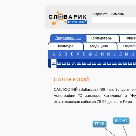
|
О проекте
Помощь
Энциклопедия
Компьютеры
Фина
Культура
Медицина
Педаго
А
Б
В
Г
Д
Е
Ж
З
И
Й
К
Л
М
Н
Са
Сб
Св
Сг
Сд
Се
Сж
Сз
Си
Сй
Ск
Сл
См
Сн
Со
Сп
С
САЛЛЮСТИЙ
САЛЛЮСТИЙ (Sallustius) (86 - ок. 35 до н. э
монографии "О заговоре Катилины" и "Фгу
охватывающая события 78-66 до н. э. в Риме.
МОНО
ТРУД