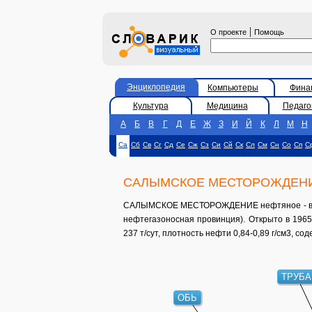
|
О проекте
Помощь
Энциклопедия
Компьютеры
Фина
Культура
Медицина
Педаго
А
Б
В
Г
Д
Е
Ж
З
И
Й
К
Л
М
Н
Са
Сб
Св
Сг
Сд
Се
Сж
Сз
Си
Сй
Ск
Сл
См
Сн
Со
Сп
С
САЛЫМСКОЕ МЕСТОРОЖДЕН
САЛЫМСКОЕ МЕСТОРОЖДЕНИЕ нефтяное - в Ро
нефтегазоносная провинция). Открыто в 1965.
237 т/сут, плотность нефти 0,84-0,89 г/см3, со
ТРУБА
ОБЬ